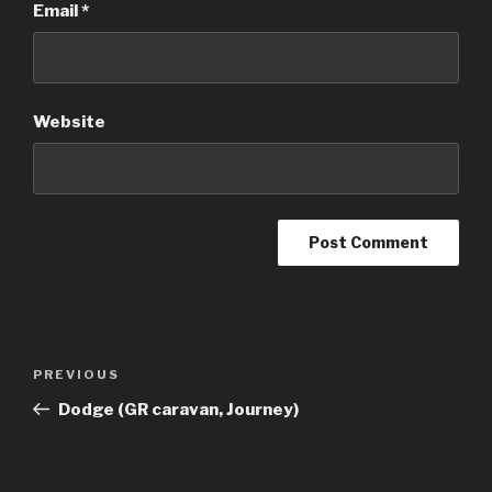
Email
*
Website
Post
PREVIOUS
Previous
navigation
Post
Dodge (GR caravan, Journey)